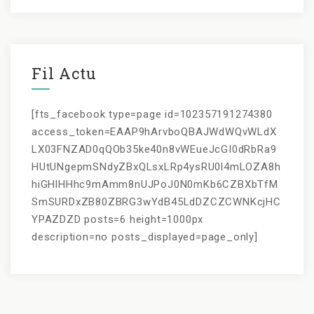
Fil Actu
[fts_facebook type=page id=102357191274380
access_token=EAAP9hArvboQBAJWdWQvWLdX
LX03FNZAD0qQOb35ke40n8vWEueJcGI0dRbRa9
HUtUNgepmSNdyZBxQLsxLRp4ysRU0l4mLOZA8h
hiGHlHHhc9mAmm8nUJPoJ0N0mKb6CZBXbTfM
SmSURDxZB80ZBRG3wYdB45LdDZCZCWNKcjHC
YPAZDZD posts=6 height=1000px
description=no posts_displayed=page_only]