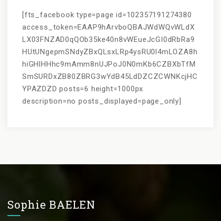
[fts_facebook type=page id=102357191274380
access_token=EAAP9hArvboQBAJWdWQvWLdX
LX03FNZAD0qQOb35ke40n8vWEueJcGI0dRbRa9
HUtUNgepmSNdyZBxQLsxLRp4ysRU0l4mLOZA8h
hiGHlHHhc9mAmm8nUJPoJ0N0mKb6CZBXbTfM
SmSURDxZB80ZBRG3wYdB45LdDZCZCWNKcjHC
YPAZDZD posts=6 height=1000px
description=no posts_displayed=page_only]
Sophie BAELEN